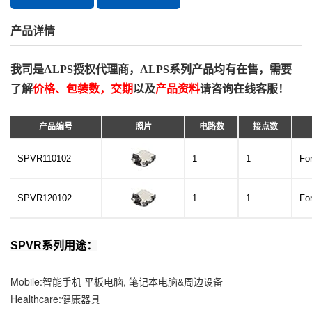
产品详情
我司是ALPS授权代理商，ALPS系列产品均有在售，需要
了解
价格、包装数，交期
以及
产品资料
请咨询在线客服！
产品编号
照片
电路数
接点数
SPVR110102
1
1
Fo
SPVR120102
1
1
Fo
SPVR系列用途：
Mobile:智能手机 平板电脑, 笔记本电脑&周边设备
Healthcare:健康器具