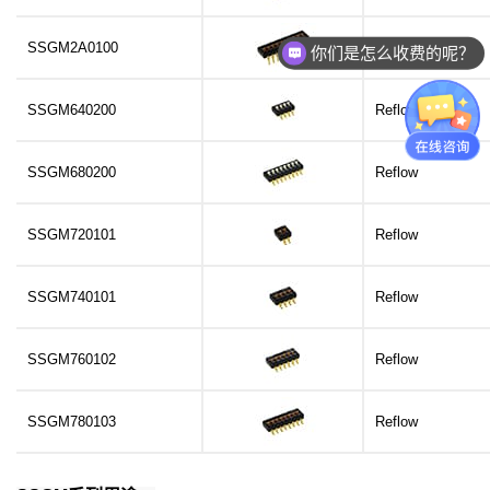
SSGM2A0100
Insertion
你们是怎么收费的呢？
SSGM640200
Reflow
SSGM680200
Reflow
SSGM720101
Reflow
SSGM740101
Reflow
SSGM760102
Reflow
SSGM780103
Reflow