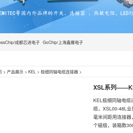
ossChip/成都芯进电子
GoChip/上海鑫雁电子
页
>
产品展示
>
KEL
>
极细同轴电缆连接器
>
XSL系列——
KEL极细同轴电缆
缆，XSL00-4
毫米间距用连接器，
个磁极，装箱数30