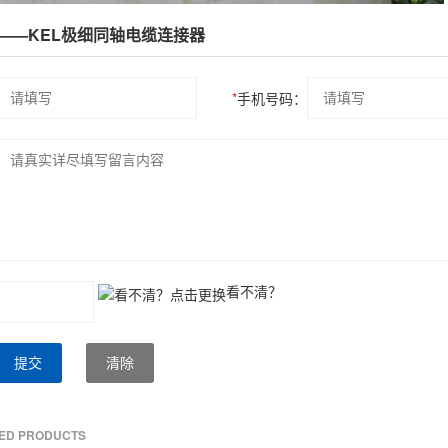
列——KEL极细同轴电缆连接器
*
手机号码：
看不清？
提交
清除
TED PRODUCTS