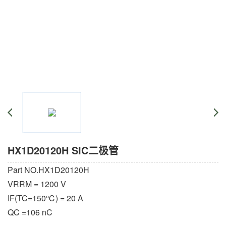
HX1D20120H SIC二极管
Part NO.HX1D20120H
VRRM = 1200 V
IF(TC=150℃) = 20 A
QC =106 nC